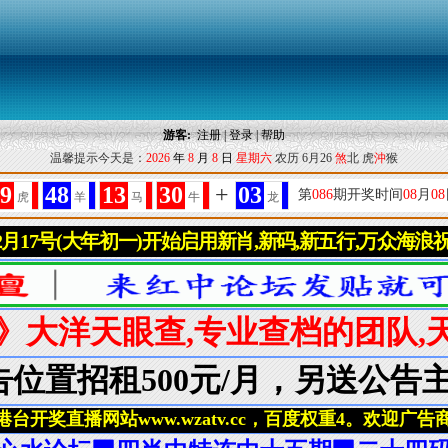
游客:
注册
|
登录
|
帮助
温馨提示今天是：
2026
年
8
月
8
日
星期六
农历 6月26
煞
北 虎
沖
猴