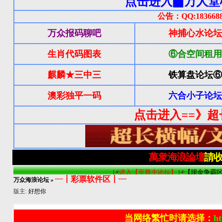
┈┋彩票软件区┋┈
万众海浪论坛
»
版主:
好想你
当网络繁忙时请选择：
ht