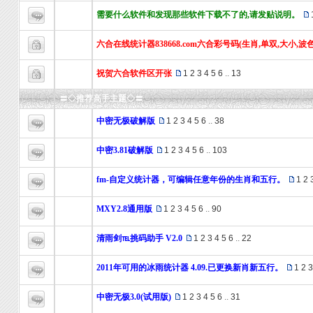
需要什么软件和发现那些软件下载不了的,请发贴说明。
六合在线统计器838668.com六合彩号码(生肖,单双,大小,
祝贺六合软件区开张
1
2
3
4
5
6
..
13
〓◇推荐高手主题◇〓
中密无极破解版
1
2
3
4
5
6
..
38
中密3.81破解版
1
2
3
4
5
6
..
103
fm-自定义统计器，可编辑任意年份的生肖和五行。
1
2
MXY2.8通用版
1
2
3
4
5
6
..
90
清雨剑℡挑码助手 V2.0
1
2
3
4
5
6
..
22
2011年可用的冰雨统计器 4.09.已更换新肖新五行。
1
2
3
中密无极3.0(试用版)
1
2
3
4
5
6
..
31