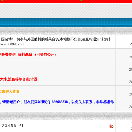
围赌博!一切参与外围赌博的后果自负,本站概不负责,请互相通知!未满十
838998.com
2
期免费提供--好料赢钱 （已提前公开）
2
2
双,大小,波色等综合)统计器
2
点击进入查看!
2
，请新老用户，朋友们添加新QQ1836688338，以免失去联系，非常感谢你
2
1
2
3
4
5
6
..
61