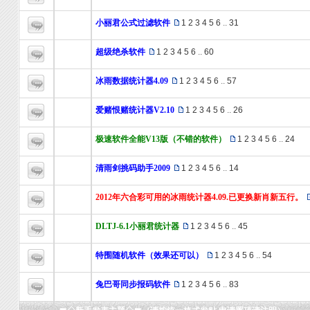
小丽君公式过滤软件
1
2
3
4
5
6
..
31
超级绝杀软件
1
2
3
4
5
6
..
60
冰雨数据统计器4.09
1
2
3
4
5
6
..
57
爱赌恨赌统计器V2.10
1
2
3
4
5
6
..
26
极速软件全能V13版（不错的软件）
1
2
3
4
5
6
..
24
清雨剑挑码助手2009
1
2
3
4
5
6
..
14
2012年六合彩可用的冰雨统计器4.09.已更换新肖新五行。
DLTJ-6.1小丽君统计器
1
2
3
4
5
6
..
45
特围随机软件（效果还可以）
1
2
3
4
5
6
..
54
兔巴哥同步报码软件
1
2
3
4
5
6
..
83