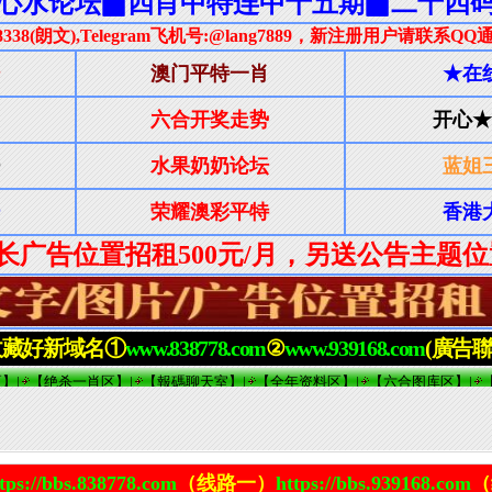
tps://bbs.838778.com
（线路一）
https://bbs.939168.com
（