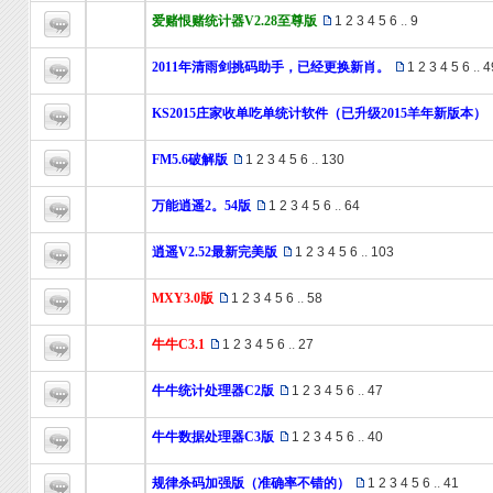
爱赌恨赌统计器V2.28至尊版
1
2
3
4
5
6
..
9
2011年清雨剑挑码助手，已经更换新肖。
1
2
3
4
5
6
..
4
KS2015庄家收单吃单统计软件（已升级2015羊年新版本）
FM5.6破解版
1
2
3
4
5
6
..
130
万能逍遥2。54版
1
2
3
4
5
6
..
64
逍遥V2.52最新完美版
1
2
3
4
5
6
..
103
MXY3.0版
1
2
3
4
5
6
..
58
牛牛C3.1
1
2
3
4
5
6
..
27
牛牛统计处理器C2版
1
2
3
4
5
6
..
47
牛牛数据处理器C3版
1
2
3
4
5
6
..
40
规律杀码加强版（准确率不错的）
1
2
3
4
5
6
..
41