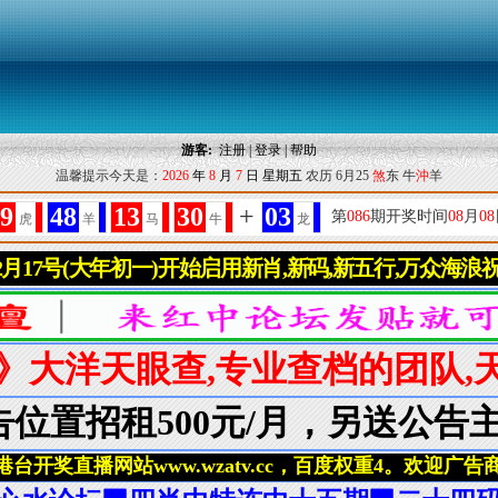
游客:
注册
|
登录
|
帮助
温馨提示今天是：
2026
年
8
月
7
日
星期五
农历 6月25
煞
东 牛
沖
羊