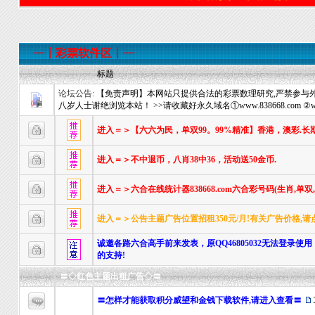
┈┋彩票软件区┋┈
标题
论坛公告:
【免责声明】本网站只提供合法的彩票数理研究,严禁参与外
八岁人士谢绝浏览本站！ >>请收藏好永久域名①www.838668.com ②www.
进入＝＞【六六为民，单双99。99%精准】香港，澳彩.长
进入＝＞不中退币，八肖38中36，活动送50金币.
进入＝＞六合在线统计器838668.com六合彩号码(生肖,单
进入＝＞公告主题广告位置招租350元/月!有关广告价格,请
诚邀各路六合高手前来发表，原QQ46805032无法登录使用
的支持!
〓◇红色主题出租广告◇〓
〓怎样才能获取积分威望和金钱下载软件,请进入查看〓