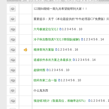
〓◇新手发表主题◇〓（请按统一格式发贴,申请置顶请注明）
122期84期错一期九肖希望能帮到大家！！
重要提示：关于《本论题提供的“牛牛处理器C3”免费版》
六号极速定位5[1].2
1
2
3
4
5
6
..
10
冷子秋吉数悟真V3[1].1增强版(破解)
1
2
3
4
5
6
..
14
规律查询方案版
1
2
3
4
5
6
..
16
逍遙软件杀肖方案之杀最多次
1
2
3
4
5
6
..
14
超级特围
1
2
3
4
5
6
..
10
统码专家二合一版
1
2
3
4
5
6
..
10
什么鬼东西
项连错3统计（取最高位，准确率达92%）
1
2
3
4
5
6
..