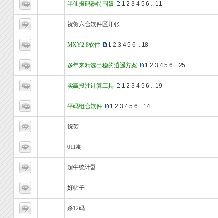
半仙报码器特围版
1
2
3
4
5
6
..
11
祝贺六合软件区开张
MXY2.8软件
1
2
3
4
5
6
..
18
多年来精选出稳的逍遥方案
1
2
3
4
5
6
..
25
实赢投注计算工具
1
2
3
4
5
6
..
19
平码组合软件
1
2
3
4
5
6
..
14
祝贺
011期
超牛统计器
好帖子
杀12码